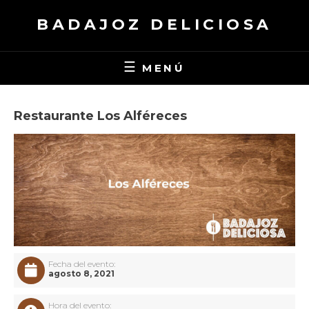
Saltar
BADAJOZ DELICIOSA
al
contenido
MENÚ
Restaurante Los Alféreces
Fecha del evento:
agosto 8, 2021
Hora del evento: