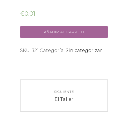
€
0.01
AÑADIR AL CARRITO
SKU:
321
Categoría:
Sin categorizar
Navegación
de
SIGUIENTE
Entrada
El Taller
entradas
siguiente: