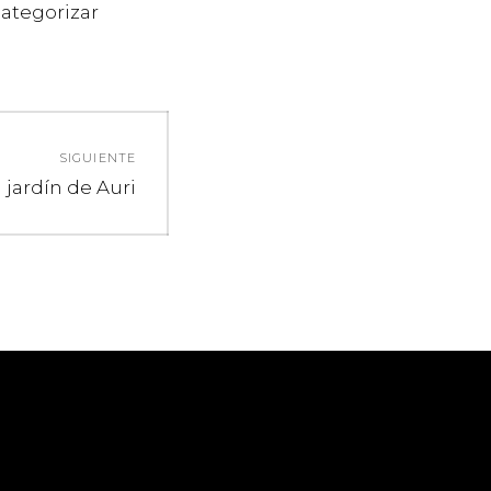
categorizar
SIGUIENTE
ntrada
l jardín de Auri
iguiente: