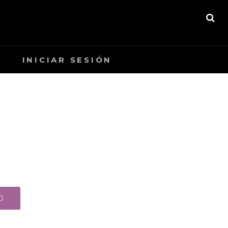
A
BU
INICIAR SESIÓN
O