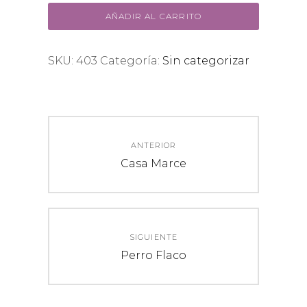
AÑADIR AL CARRITO
SKU:
403
Categoría:
Sin categorizar
Navegación
ANTERIOR
de
Entrada
Casa Marce
anterior:
entradas
SIGUIENTE
Entrada
Perro Flaco
siguiente: