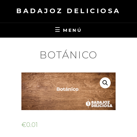
Saltar
BADAJOZ DELICIOSA
al
contenido
MENÚ
BOTÁNICO
€
0.01