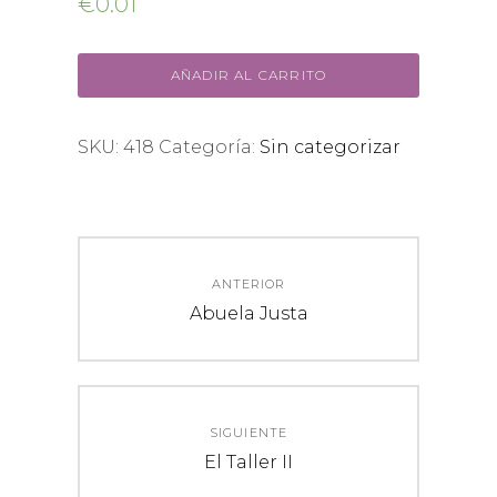
€
0.01
AÑADIR AL CARRITO
SKU:
418
Categoría:
Sin categorizar
Navegación
ANTERIOR
de
Entrada
Abuela Justa
anterior:
entradas
SIGUIENTE
Entrada
El Taller II
siguiente: