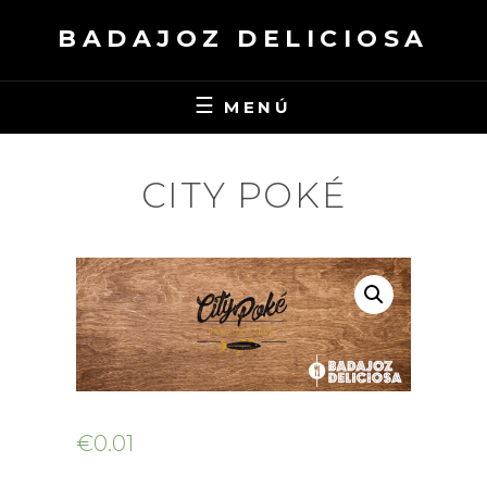
Saltar
BADAJOZ DELICIOSA
al
contenido
MENÚ
CITY POKÉ
€
0.01