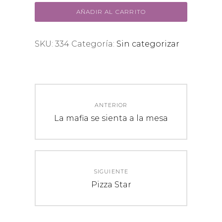
AÑADIR AL CARRITO
SKU:
334
Categoría:
Sin categorizar
Navegación
ANTERIOR
de
Entrada
La mafia se sienta a la mesa
anterior:
entradas
SIGUIENTE
Entrada
Pizza Star
siguiente: